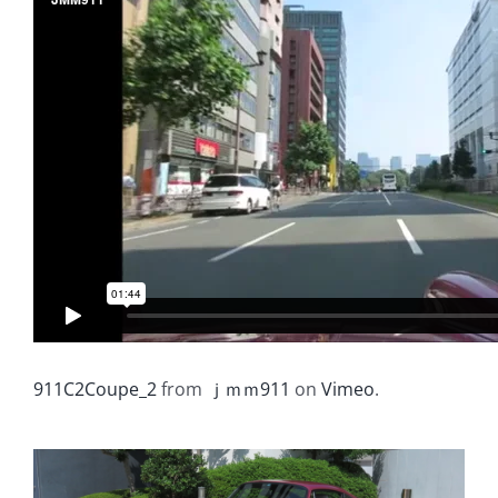
911C2Coupe_2
from
ｊｍｍ911
on
Vimeo
.