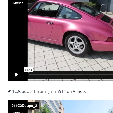
911C2Coupe_1
from
ｊｍｍ911
on
Vimeo
.