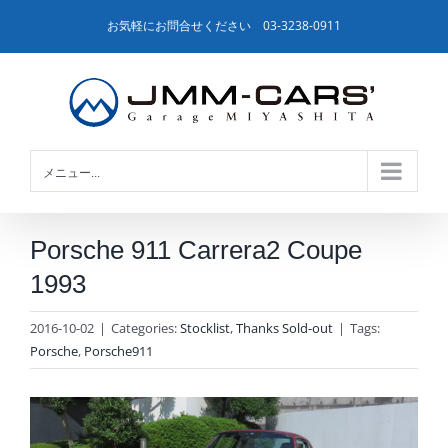
Skip
お気軽にお問合せください 03-3238-0911
to
content
メニュー...
Porsche 911 Carrera2 Coupe
1993
2016-10-02
|
Categories:
Stocklist
,
Thanks Sold-out
|
Tags:
Porsche
,
Porsche911