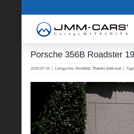
Skip
to
content
Porsche 356B Roadster 19
2020-07-26
|
Categories:
Stocklist
,
Thanks Sold-out
|
Tag