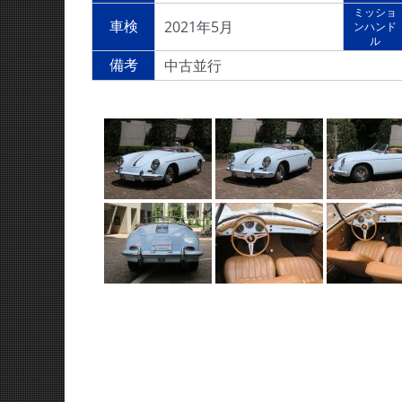
ミッショ
2021年5月
車検
ンハンド
ル
中古並行
備考