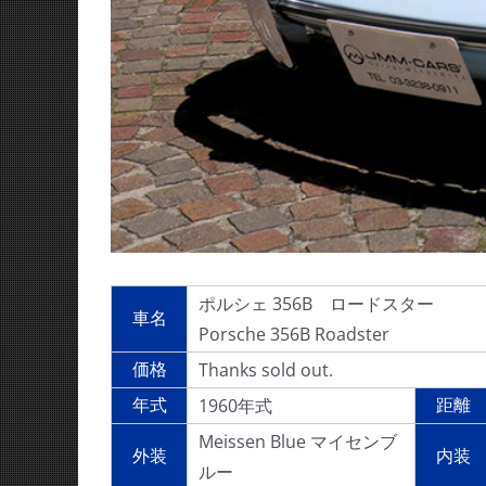
ポルシェ 356B ロードスター
車名
Porsche 356B Roadster
Thanks sold out.
価格
1960年式
年式
距離
Meissen Blue マイセンブ
外装
内装
ルー