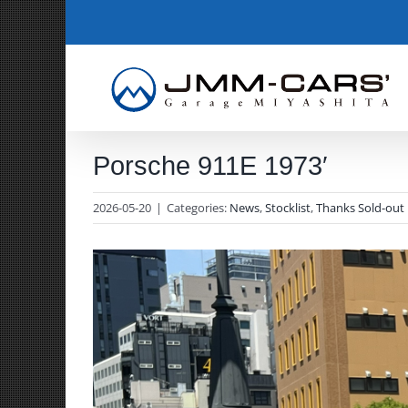
Skip
to
content
Porsche 911E 1973′
2026-05-20
|
Categories:
News
,
Stocklist
,
Thanks Sold-out