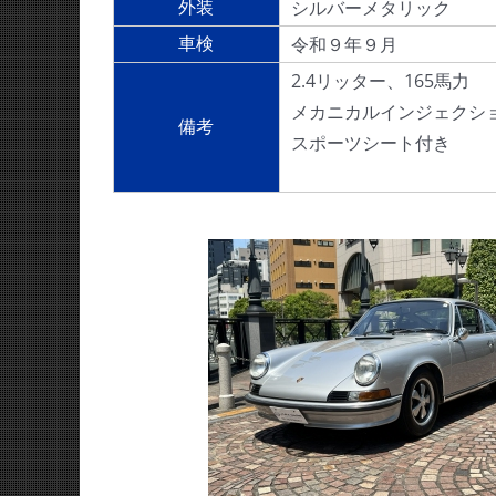
シルバーメタリック
外装
令和９年９月
車検
2.4リッター、165馬力
メカニカルインジェクシ
備考
スポーツシート付き