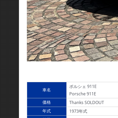
ポルシェ 911E
車名
Porsche 911E
Thanks SOLDOUT
価格
1973年式
年式